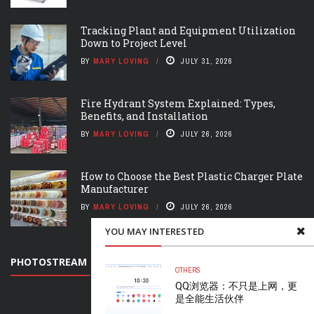
Tracking Plant and Equipment Utilization
Down to Project Level
BY
MARY LOVING
JULY 31, 2026
Fire Hydrant System Explained: Types,
Benefits, and Installation
BY
MARY LOVING
JULY 26, 2026
How to Choose the Best Plastic Charger Plate
Manufacturer
BY
MARY LOVING
JULY 26, 2026
YOU MAY INTERESTED
PHOTOSTREAM
OTHERS
QQ浏览器：不只是上网，更
是全能生活伙伴