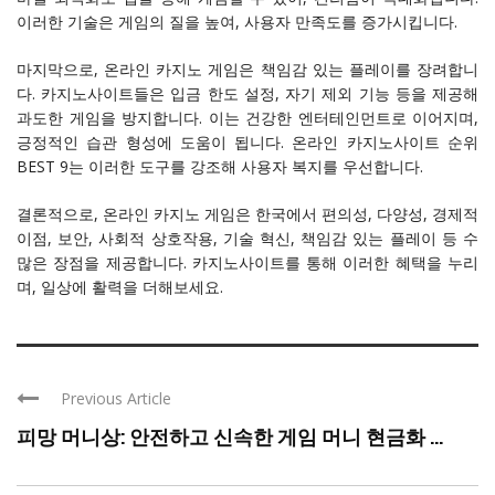
이러한 기술은 게임의 질을 높여, 사용자 만족도를 증가시킵니다.
마지막으로, 온라인 카지노 게임은 책임감 있는 플레이를 장려합니
다. 카지노사이트들은 입금 한도 설정, 자기 제외 기능 등을 제공해
과도한 게임을 방지합니다. 이는 건강한 엔터테인먼트로 이어지며,
긍정적인 습관 형성에 도움이 됩니다. 온라인 카지노사이트 순위
BEST 9는 이러한 도구를 강조해 사용자 복지를 우선합니다.
결론적으로, 온라인 카지노 게임은 한국에서 편의성, 다양성, 경제적
이점, 보안, 사회적 상호작용, 기술 혁신, 책임감 있는 플레이 등 수
많은 장점을 제공합니다. 카지노사이트를 통해 이러한 혜택을 누리
며, 일상에 활력을 더해보세요.
Previous Article
피망 머니상: 안전하고 신속한 게임 머니 현금화 ...