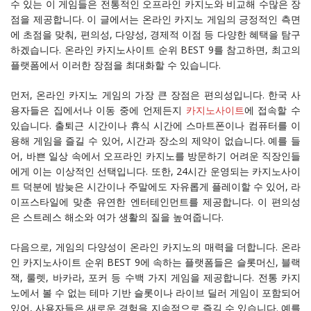
수 있는 이 게임들은 전통적인 오프라인 카지노와 비교해 수많은 장
점을 제공합니다. 이 글에서는 온라인 카지노 게임의 긍정적인 측면
에 초점을 맞춰, 편의성, 다양성, 경제적 이점 등 다양한 혜택을 탐구
하겠습니다. 온라인 카지노사이트 순위 BEST 9를 참고하면, 최고의
플랫폼에서 이러한 장점을 최대화할 수 있습니다.
먼저, 온라인 카지노 게임의 가장 큰 장점은 편의성입니다. 한국 사
용자들은 집에서나 이동 중에 언제든지
카지노사이트
에 접속할 수
있습니다. 출퇴근 시간이나 휴식 시간에 스마트폰이나 컴퓨터를 이
용해 게임을 즐길 수 있어, 시간과 장소의 제약이 없습니다. 예를 들
어, 바쁜 일상 속에서 오프라인 카지노를 방문하기 어려운 직장인들
에게 이는 이상적인 선택입니다. 또한, 24시간 운영되는 카지노사이
트 덕분에 밤늦은 시간이나 주말에도 자유롭게 플레이할 수 있어, 라
이프스타일에 맞춘 유연한 엔터테인먼트를 제공합니다. 이 편의성
은 스트레스 해소와 여가 생활의 질을 높여줍니다.
다음으로, 게임의 다양성이 온라인 카지노의 매력을 더합니다. 온라
인 카지노사이트 순위 BEST 9에 속하는 플랫폼들은 슬롯머신, 블랙
잭, 룰렛, 바카라, 포커 등 수백 가지 게임을 제공합니다. 전통 카지
노에서 볼 수 없는 테마 기반 슬롯이나 라이브 딜러 게임이 포함되어
있어, 사용자들은 새로운 경험을 지속적으로 즐길 수 있습니다. 예를