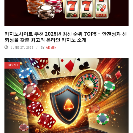
카지노사이트 추천 2025년 최신 순위 TOP5 – 안전성과 신
뢰성을 갖춘 최고의 온라인 카지노 소개
JUNE 27, 2025
BY
ADMIN
CASINO