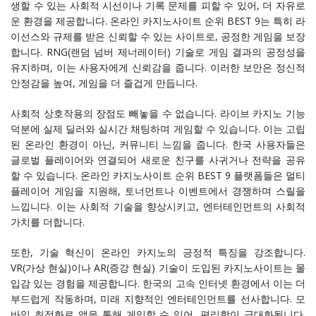
생할 수 있는 사회적 시선이나 기록 문제를 피할 수 있어, 더 자유로
운 환경을 제공합니다. 온라인 카지노사이트 순위 BEST 9는 특히 라
이선스와 규제를 받은 신뢰할 수 있는 사이트로, 공정한 게임을 보장
합니다. RNG(랜덤 넘버 제너레이터) 기술로 게임 결과의 공정성을
유지하며, 이는 사용자에게 신뢰감을 줍니다. 이러한 보안은 정신적
안정감을 높여, 게임을 더 즐겁게 만듭니다.
사회적 상호작용의 장점도 빼놓을 수 없습니다. 라이브 카지노 기능
덕분에 실제 딜러와 실시간 채팅하며 게임할 수 있습니다. 이는 고립
된 온라인 환경이 아닌, 커뮤니티 느낌을 줍니다. 한국 사용자들은
글로벌 플레이어와 연결되어 새로운 친구를 사귀거나 전략을 공유
할 수 있습니다. 온라인 카지노사이트 순위 BEST 9 플랫폼들은 멀티
플레이어 게임을 지원해, 토너먼트나 이벤트에서 경쟁하며 스릴을
느낍니다. 이는 사회적 기술을 향상시키고, 엔터테인먼트의 사회적
가치를 더합니다.
또한, 기술 혁신이 온라인 카지노의 긍정적 특징을 강조합니다.
VR(가상 현실)이나 AR(증강 현실) 기술이 도입된 카지노사이트는 몰
입감 있는 경험을 제공합니다. 한국의 고속 인터넷 환경에서 이는 더
부드럽게 작동하며, 미래 지향적인 엔터테인먼트를 선사합니다. 모
바일 최적화로 앱을 통해 게임할 수 있어, 편리함이 극대화됩니다.