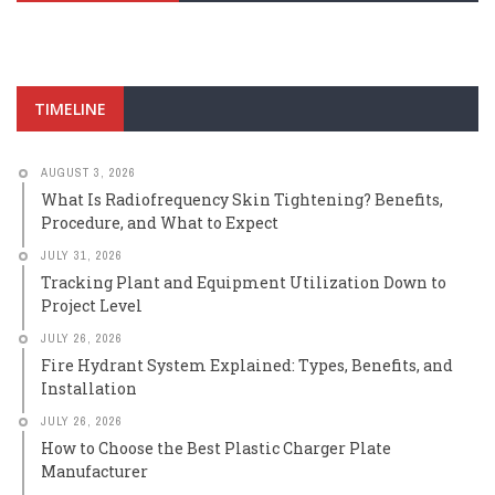
TIMELINE
AUGUST 3, 2026
What Is Radiofrequency Skin Tightening? Benefits,
Procedure, and What to Expect
JULY 31, 2026
Tracking Plant and Equipment Utilization Down to
Project Level
JULY 26, 2026
Fire Hydrant System Explained: Types, Benefits, and
Installation
JULY 26, 2026
How to Choose the Best Plastic Charger Plate
Manufacturer