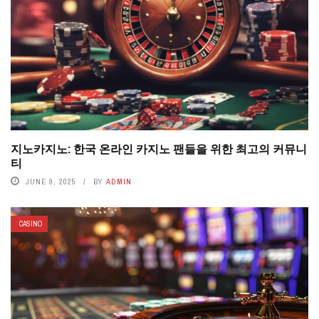
지노카지노: 한국 온라인 카지노 팬들을 위한 최고의 커뮤니
티
JUNE 9, 2025
BY
ADMIN
CASINO