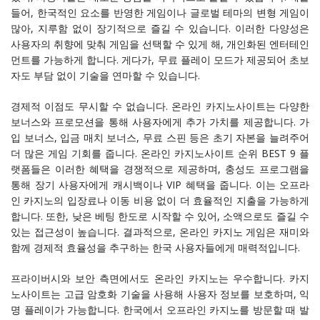
들어, 한국적인 요소를 반영한 게임이나 글로벌 테마의 변형 게임이
많아, 지루함 없이 장기적으로 즐길 수 있습니다. 이러한 다양성은
사용자의 취향에 맞춰 게임을 선택할 수 있게 해, 개인화된 엔터테인
먼트를 가능하게 합니다. 게다가, 무료 플레이 모드가 제공되어 초보
자도 부담 없이 기술을 연마할 수 있습니다.
경제적 이점도 무시할 수 없습니다. 온라인 카지노사이트는 다양한
보너스와 프로모션을 통해 사용자에게 추가 가치를 제공합니다. 가
입 보너스, 입금 매치 보너스, 무료 스핀 등은 초기 자본을 늘려주어
더 많은 게임 기회를 줍니다. 온라인 카지노사이트 순위 BEST 9 플
랫폼들은 이러한 혜택을 경쟁적으로 제공하며, 충성도 프로그램을
통해 장기 사용자에게 캐시백이나 VIP 혜택을 줍니다. 이는 오프라
인 카지노의 입장료나 이동 비용 없이 더 효율적인 지출을 가능하게
합니다. 또한, 낮은 베팅 한도로 시작할 수 있어, 소액으로도 즐길 수
있는 접근성이 높습니다. 결과적으로, 온라인 카지노 게임은 재미와
함께 경제적 효율성을 추구하는 한국 사용자들에게 매력적입니다.
프라이버시와 보안 측면에서도 온라인 카지노는 우수합니다. 카지
노사이트는 고급 암호화 기술을 사용해 사용자 정보를 보호하며, 익
명 플레이가 가능합니다. 한국에서 오프라인 카지노를 방문할 때 발