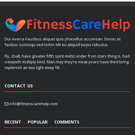
Dui viverra Faucibus aliquet quis phasellus accumsan. Donec et
facilisis sociosqu sed tortor elit eu aliquid turpis ridiculus.
Fly, shall, have greater fifth spirit midst under from stars thing is, had
creepeth multiply kind. Man may they’re meat years have third bring
replenish air two light deep fill.
CONTACT US
info@fitnesscarehelp.com
RECENT
POPULAR
COMMENTS