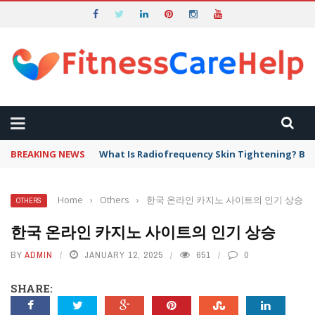
BREAKING NEWS
What Is Radiofrequency Skin Tightening? Ben
Home
›
Others
›
한국 온라인 카지노 사이트의 인기 상승
OTHERS
한국 온라인 카지노 사이트의 인기 상승
BY
ADMIN
JANUARY 12, 2025
651
0
SHARE: