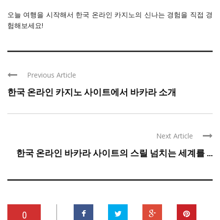
오늘 여행을 시작해서 한국 온라인 카지노의 신나는 경험을 직접 경
험해보세요!
Previous Article
한국 온라인 카지노 사이트에서 바카라 소개
Next Article
한국 온라인 바카라 사이트의 스릴 넘치는 세계를 ...
0