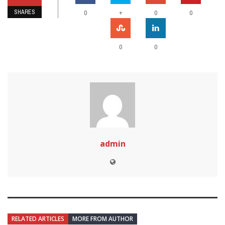
SHARES
+
0
0
0
0
0
admin
RELATED ARTICLES
MORE FROM AUTHOR