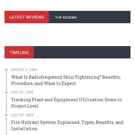
LATEST REVIEWS
TOP REVIEWS
TIMELINE
AUGUST 3, 2026
What Is Radiofrequency Skin Tightening? Benefits,
Procedure, and What to Expect
JULY 31, 2026
Tracking Plant and Equipment Utilization Down to
Project Level
JULY 26, 2026
Fire Hydrant System Explained: Types, Benefits, and
Installation