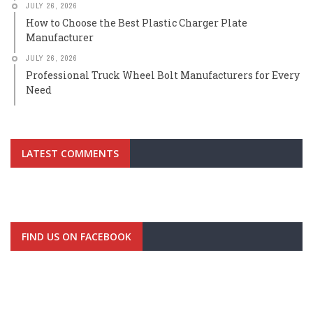
JULY 26, 2026
How to Choose the Best Plastic Charger Plate
Manufacturer
JULY 26, 2026
Professional Truck Wheel Bolt Manufacturers for Every
Need
LATEST COMMENTS
FIND US ON FACEBOOK