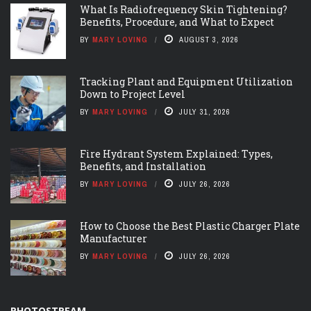
What Is Radiofrequency Skin Tightening?
Benefits, Procedure, and What to Expect
BY
MARY LOVING
AUGUST 3, 2026
Tracking Plant and Equipment Utilization
Down to Project Level
BY
MARY LOVING
JULY 31, 2026
Fire Hydrant System Explained: Types,
Benefits, and Installation
BY
MARY LOVING
JULY 26, 2026
How to Choose the Best Plastic Charger Plate
Manufacturer
BY
MARY LOVING
JULY 26, 2026
PHOTOSTREAM