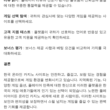
에 대한 귀중한 통찰력을 제공할 수 있습니다.
게임 선택 탐색
: 귀하의 관심사에 맞는 다양한 게임을 제공하는 사
이트를 선택하세요.
고객 지원 테스트
: 플랫폼이 귀하가 선호하는 언어로 반응성 있고
유용한 고객 지원을 제공하는지 확인하세요.
보너스 평가
: 보너스 제공 사항과 베팅 요건을 비교하여 가치를 극
대화하세요.
결론
한국 온라인 카지노 사이트는 안전하고, 즐겁고, 보람 있는 경험을
제공함으로써 게임 환경을 변화시키고 있습니다. 지역화된 기능, 다
양한 게임 옵션, 플레이어 만족에 대한 헌신으로 이러한 플랫폼은 한
국의 게임 애호가들에게 인기 있는 선택이 되었습니다. 노련한 플레
이어이든 온라인 카지노 세계에 새로 온 사람이든, 이러한 사이트는
보안과 편의성을 보장하면서 스릴 넘치는 게임을 즐길 수 있는 완벽
한 기회를 제공합니다.