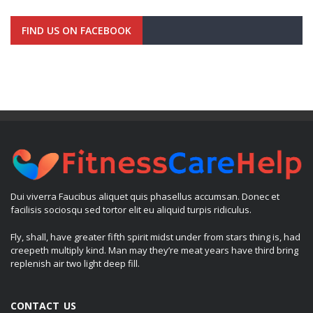
FIND US ON FACEBOOK
Dui viverra Faucibus aliquet quis phasellus accumsan. Donec et
facilisis sociosqu sed tortor elit eu aliquid turpis ridiculus.
Fly, shall, have greater fifth spirit midst under from stars thing is, had
creepeth multiply kind. Man may they’re meat years have third bring
replenish air two light deep fill.
CONTACT US