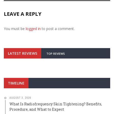
LEAVE A REPLY
You must be
logged in
to post a comment.
LATEST REVIEWS
TOP REVIEWS
TIMELINE
AUGUST 3, 2026
What Is Radiofrequency Skin Tightening? Benefits,
Procedure, and What to Expect