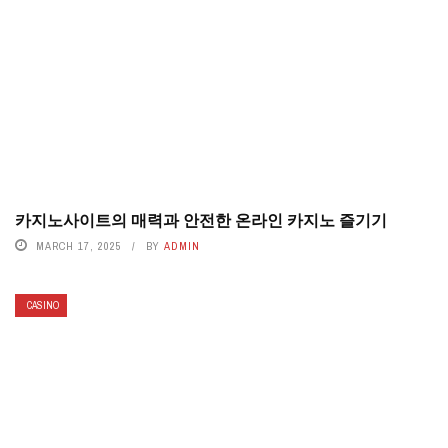
카지노사이트의 매력과 안전한 온라인 카지노 즐기기
MARCH 17, 2025
BY
ADMIN
CASINO