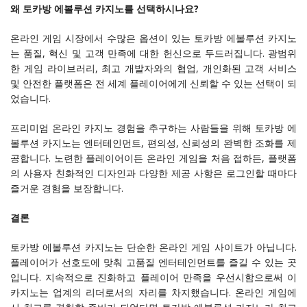
왜 토카방 에볼루션 카지노를 선택하시나요?
온라인 게임 시장에서 수많은 옵션이 있는 토카방 에볼루션 카지노
는 품질, 혁신 및 고객 만족에 대한 헌신으로 두드러집니다. 광범위
한 게임 라이브러리, 최고 개발자와의 협업, 개인화된 고객 서비스
및 안전한 플랫폼은 전 세계 플레이어에게 신뢰할 수 있는 선택이 되
었습니다.
프리미엄 온라인 카지노 경험을 추구하는 사람들을 위해 토카방 에
볼루션 카지노는 엔터테인먼트, 편의성, 신뢰성의 완벽한 조화를 제
공합니다. 노련한 플레이어이든 온라인 게임을 처음 접하든, 플랫폼
의 사용자 친화적인 디자인과 다양한 제공 사항은 로그인할 때마다
즐거운 경험을 보장합니다.
결론
토카방 에볼루션 카지노는 단순한 온라인 게임 사이트가 아닙니다.
플레이어가 선호도에 맞춰 고품질 엔터테인먼트를 즐길 수 있는 곳
입니다. 지속적으로 진화하고 플레이어 만족을 우선시함으로써 이
카지노는 업계의 리더로서의 자리를 차지했습니다. 온라인 게임에