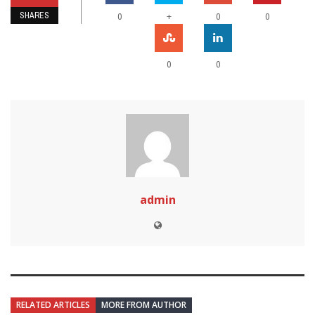
SHARES
+
0
0
0
0
0
admin
RELATED ARTICLES
MORE FROM AUTHOR