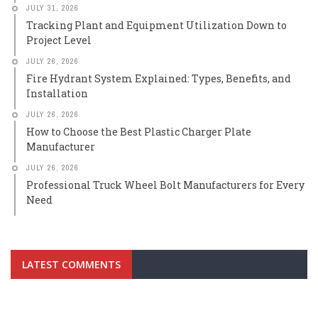
JULY 31, 2026
Tracking Plant and Equipment Utilization Down to
Project Level
JULY 26, 2026
Fire Hydrant System Explained: Types, Benefits, and
Installation
JULY 26, 2026
How to Choose the Best Plastic Charger Plate
Manufacturer
JULY 26, 2026
Professional Truck Wheel Bolt Manufacturers for Every
Need
LATEST COMMENTS