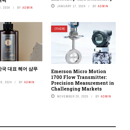
JANUARY 17, 2024
BY
ADMIN
, 2026
BY
ADMIN
OTHERS
한국 대표 헤어 샴푸
Emerson Micro Motion
1700 Flow Transmitter:
Precision Measurement in
6, 2024
BY
ADMIN
Challenging Markets
NOVEMBER 20, 2025
BY
ADMIN