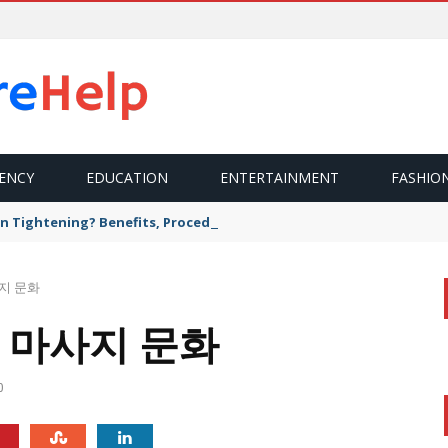
ENCY
EDUCATION
ENTERTAINMENT
FASHIO
n Tightening? Benefits, Procedure, and What to Expect
지 문화
 마사지 문화
0