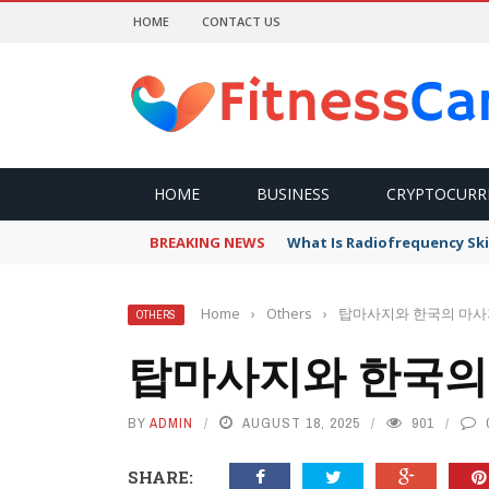
HOME
CONTACT US
HOME
BUSINESS
CRYPTOCURR
BREAKING NEWS
What Is Radiofrequency Ski
Home
›
Others
›
탑마사지와 한국의 마사
OTHERS
탑마사지와 한국의
BY
ADMIN
AUGUST 18, 2025
901
SHARE: