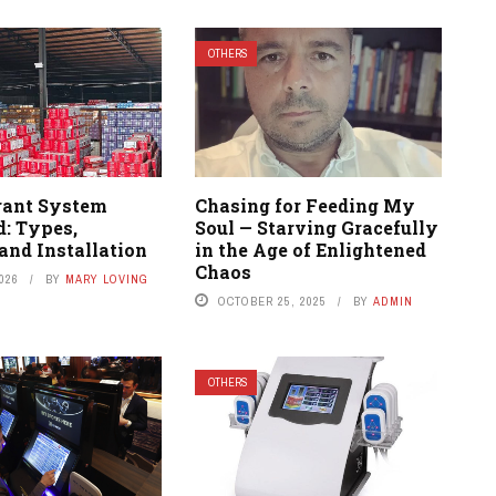
OTHERS
rant System
Chasing for Feeding My
d: Types,
Soul — Starving Gracefully
 and Installation
in the Age of Enlightened
Chaos
2026
BY
MARY LOVING
OCTOBER 25, 2025
BY
ADMIN
OTHERS