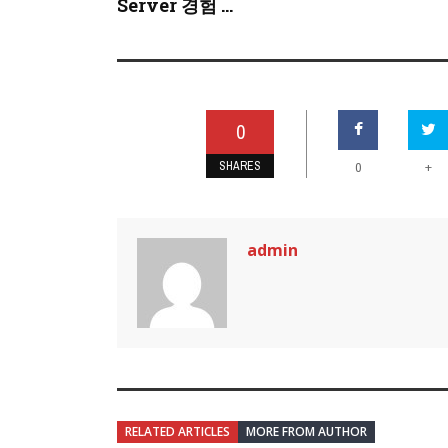
Server 경험 ...
0
SHARES
+
0
admin
RELATED ARTICLES
MORE FROM AUTHOR