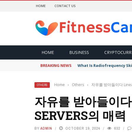
HOME
CONTACT US
HOME
BUSINESS
CRYPTOCURR
BREAKING NEWS
What Is Radiofrequency Ski
Home
›
Others
›
자유를 받아들이다 Lineag
OTHERS
자유를 받아들이다 L
SERVERS의 매력
BY
ADMIN
OCTOBER 19, 2024
632