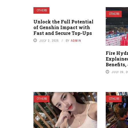
OTHERS
OTHERS
Unlock the Full Potential
of Genshin Impact with
Fast and Secure Top-Ups
JULY 2, 2025
BY
ADMIN
Fire Hyd
Explaine
Benefits,
JULY 26, 
OTHERS
OTHERS