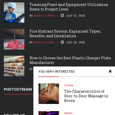
Tracking Plant and Equipment Utilization
Down to Project Level
BY
MARY LOVING
JULY 31, 2026
Fire Hydrant System Explained: Types,
Benefits, and Installation
BY
MARY LOVING
JULY 26, 2026
How to Choose the Best Plastic Charger Plate
Manufacturer
BY
MARY LOVING
JULY 26, 2026
YOU MAY INTERESTED
OTHERS
PHOTOSTREAM
The Characteristics of
Door-to-Door Massage in
Korea
CASINO