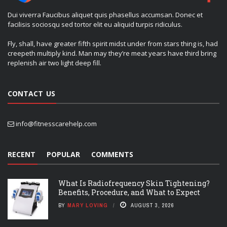
Dui viverra Faucibus aliquet quis phasellus accumsan. Donec et
facilisis sociosqu sed tortor elit eu aliquid turpis ridiculus.
Fly, shall, have greater fifth spirit midst under from stars thing is, had
creepeth multiply kind. Man may they’re meat years have third bring
replenish air two light deep fill.
CONTACT US
info@fitnesscarehelp.com
RECENT
POPULAR
COMMENTS
What Is Radiofrequency Skin Tightening?
Benefits, Procedure, and What to Expect
BY
MARY LOVING
AUGUST 3, 2026