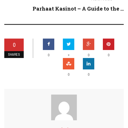
Parhaat Kasinot – A Guide to the ...
0
SHARES
+
0
0
0
0
0