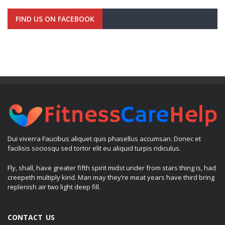
FIND US ON FACEBOOK
Dui viverra Faucibus aliquet quis phasellus accumsan. Donec et
facilisis sociosqu sed tortor elit eu aliquid turpis ridiculus.
Fly, shall, have greater fifth spirit midst under from stars thing is, had
creepeth multiply kind. Man may they’re meat years have third bring
replenish air two light deep fill.
CONTACT US