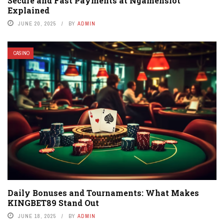
Secure and Fast Payments at Ngamenslot
Explained
JUNE 20, 2025
BY
ADMIN
CASINO
Daily Bonuses and Tournaments: What Makes
KINGBET89 Stand Out
JUNE 18, 2025
BY
ADMIN