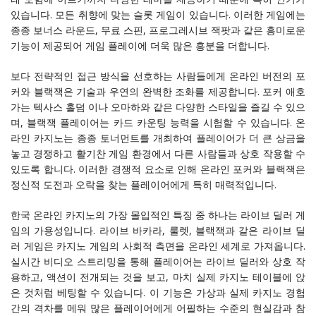
있습니다. 모든 취향에 맞는 슬롯 게임이 있습니다. 이러한 게임에는
종종 보너스 라운드, 무료 스핀, 프로그레시브 잭팟과 같은 흥미로운
기능이 제공되어 게임 플레이에 더욱 많은 흥분을 더합니다.
보다 전략적인 접근 방식을 선호하는 사람들에게 온라인 버전의 포
커와 블랙잭은 기술과 우연의 완벽한 조화를 제공합니다. 포커 애호
가는 텍사스 홀덤 이나 오마하와 같은 다양한 스타일을 즐길 수 있으
며, 블랙잭 플레이어는 카드 카운팅 능력을 시험할 수 있습니다. 온
라인 카지노는 종종 토너먼트를 개최하여 플레이어가 더 큰 상금을
놓고 경쟁하고 활기찬 게임 환경에서 다른 사람들과 상호 작용할 수
있도록 합니다. 이러한 경쟁적 요소로 인해 온라인 포커와 블랙잭은
정신적 도전과 오락을 찾는 플레이어에게 특히 매력적입니다.
한국 온라인 카지노의 가장 몰입적인 특징 중 하나는 라이브 딜러 게
임의 가용성입니다. 라이브 바카라, 룰렛, 블랙잭과 같은 라이브 딜
러 게임은 카지노 게임의 사회적 측면을 온라인 세계로 가져옵니다.
실시간 비디오 스트리밍을 통해 플레이어는 라이브 딜러와 상호 작
용하고, 액션이 전개되는 것을 보고, 마치 실제 카지노 테이블에 앉
은 것처럼 베팅할 수 있습니다. 이 기능은 가상과 실제 카지노 경험
간의 격차를 메워 많은 플레이어에게 어필하는 수준의 현실감과 참