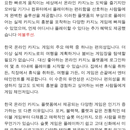
요한 빠르게 움직이는 세상에서 온라인 카지노는 도박을 즐기지만
모바일 기기나 컴퓨터에서 플레이하는 편리함을 선호하는 사람들에
게 완벽한 솔루션을 제공합니다. 이러한 플랫폼의 부상으로 플레이
어는 실제 카지노의 흥분을 포착하는 다양한 카지노 게임에 빠져들
수 있었으며, 언제 어디서나 플레이할 수 있다는 추가 혜택도 제공했
습니다
에볼루션
.
한국 온라인 카지노 게임의 주요 매력 중 하나는 편의성입니다. 더
이상 실제 카지노로의 여행을 계획하거나 붐비는 게임장을 탐색할
필요가 없습니다 . 대신 좋아하는 온라인 카지노 플랫폼에 로그인하
여 몇 초 이내에 플레이를 시작할 수 있습니다. 집에서 휴식을 취하
든, 직장에서 휴식을 취하든, 여행을 가든, 이 게임은 손끝에서 엔터
테인먼트를 제공합니다. 이 수준의 유연성은 시간이나 편의성을 희
생하지 않고도 도박의 흥분을 경험하고 싶어하는 바쁜 사람들에게
게임 체인저입니다.
한국 온라인 카지노 플랫폼에서 제공되는 다양한 게임은 인기가 증
가하는 또 다른 이유입니다. 포커, 블랙잭, 룰렛과 같은 전통적인 테
이블 게임부터 다채롭고 매력적인 슬롯 머신까지, 모든 사람을 위한
무언가가 있습니다. 슬롯 게임은 플레이하기 쉽고 고대 신화에서 미
래 모험에 이르기까지 다양한 테마를 제공하기 때문에 특히 인기가