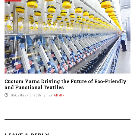
Custom Yarns Driving the Future of Eco-Friendly
and Functional Textiles
DECEMBER 8, 2025
BY
ADMIN