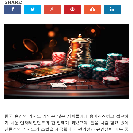
SHARE:
한국 온라인 카지노 게임은 많은 사람들에게 흥미진진하고 접근하
기 쉬운 엔터테인먼트의 한 형태가 되었으며, 집을 나갈 필요 없이
전통적인 카지노의 스릴을 제공합니다. 편의성과 유연성이 매우 중