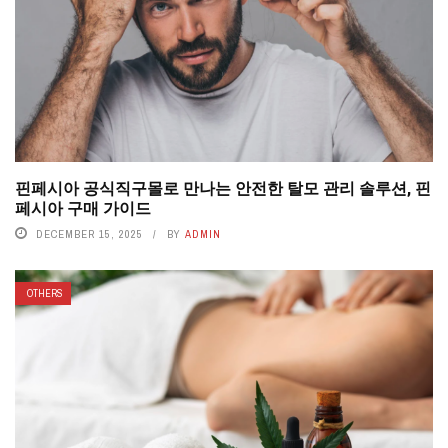
핀페시아 공식직구몰로 만나는 안전한 탈모 관리 솔루션, 핀
페시아 구매 가이드
DECEMBER 15, 2025
BY
ADMIN
OTHERS