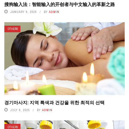
搜狗输入法：智能输入的开创者与中文输入的革新之路
JANUARY 9, 2026
BY
ADMIN
OTHERS
경기마사지: 지역 특색과 건강을 위한 최적의 선택
JULY 8, 2025
BY
ADMIN
OTHERS