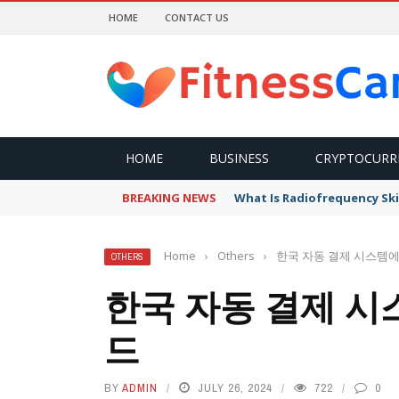
HOME
CONTACT US
HOME
BUSINESS
CRYPTOCURR
BREAKING NEWS
What Is Radiofrequency Ski
Home
›
Others
›
한국 자동 결제 시스템에
OTHERS
한국 자동 결제 시
드
BY
ADMIN
JULY 26, 2024
722
0