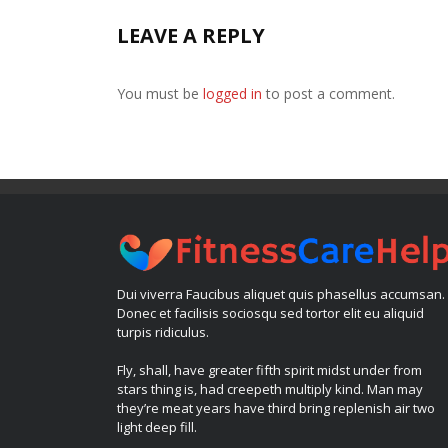
LEAVE A REPLY
You must be
logged in
to post a comment.
Dui viverra Faucibus aliquet quis phasellus accumsan.
Donec et facilisis sociosqu sed tortor elit eu aliquid
turpis ridiculus.
Fly, shall, have greater fifth spirit midst under from
stars thing is, had creepeth multiply kind. Man may
they’re meat years have third bring replenish air two
light deep fill.