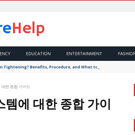
ENCY
EDUCATION
ENTERTAINMENT
FASHIO
n Tightening? Benefits, Procedure, and What to Expect
 대한 종합 가이드
스템에 대한 종합 가이