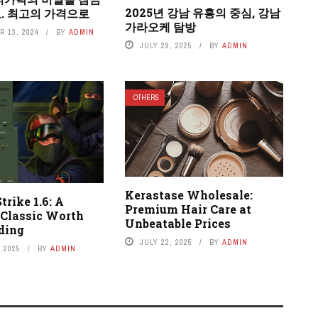
2025년 강남 유흥의 중심, 강남
. 최고의 가격으로
가라오케 탐방
 13, 2024
BY
ADMIN
JULY 29, 2025
BY
ADMIN
OTHERS
Kerastase Wholesale:
trike 1.6: A
Premium Hair Care at
 Classic Worth
Unbeatable Prices
ding
JULY 22, 2025
BY
ADMIN
 2025
BY
ADMIN