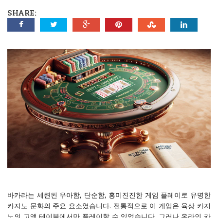
SHARE:
바카라는 세련된 우아함, 단순함, 흥미진진한 게임 플레이로 유명한
카지노 문화의 주요 요소였습니다. 전통적으로 이 게임은 육상 카지
노의 고액 테이블에서만 플레이할 수 있었습니다. 그러나 온라인 카