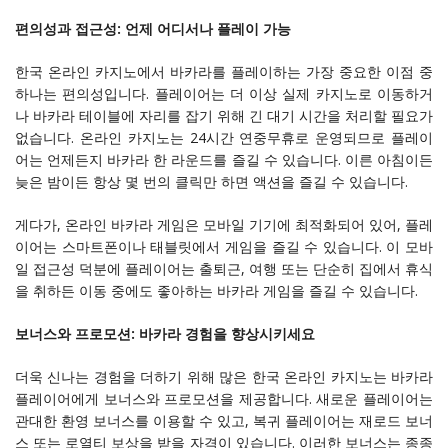
편의성과 접근성: 언제 어디서나 플레이 가능
한국 온라인 카지노에서 바카라를 플레이하는 가장 중요한 이점 중
하나는 편의성입니다. 플레이어는 더 이상 실제 카지노로 이동하거
나 바카라 테이블에 자리를 잡기 위해 긴 대기 시간을 처리할 필요가
없습니다. 온라인 카지노는 24시간 연중무휴로 운영되므로 플레이
어는 언제든지 바카라 한 라운드를 즐길 수 있습니다. 이른 아침이든
늦은 밤이든 항상 몇 번의 클릭만 하면 액션을 즐길 수 있습니다.
게다가, 온라인 바카라 게임은 모바일 기기에 최적화되어 있어, 플레
이어는 스마트폰이나 태블릿에서 게임을 즐길 수 있습니다. 이 모바
일 접근성 덕분에 플레이어는 출퇴근, 여행 또는 단순히 집에서 휴식
을 취하든 이동 중에도 좋아하는 바카라 게임을 즐길 수 있습니다.
보너스와 프로모션: 바카라 경험을 향상시키세요
더욱 신나는 경험을 더하기 위해 많은 한국 온라인 카지노는 바카라
플레이어에게 보너스와 프로모션을 제공합니다. 새로운 플레이어는
관대한 환영 보너스를 이용할 수 있고, 복귀 플레이어는 재로드 보너
스 또는 로열티 보상을 받을 자격이 있습니다. 이러한 보너스는 종종