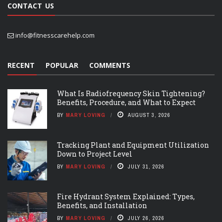
CONTACT US
info@fitnesscarehelp.com
RECENT
POPULAR
COMMENTS
What Is Radiofrequency Skin Tightening?
Benefits, Procedure, and What to Expect
BY
MARY LOVING
AUGUST 3, 2026
Tracking Plant and Equipment Utilization
Down to Project Level
BY
MARY LOVING
JULY 31, 2026
Fire Hydrant System Explained: Types,
Benefits, and Installation
BY
MARY LOVING
JULY 26, 2026