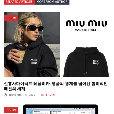
RELATED ARTICLES
MORE FROM AUTHOR
OTHERS
신흥사다이렉트 레플리카: 명품의 경계를 넘어선 합리적인
패션의 세계
NOVEMBER 9, 2025
BY
ADMIN
OTHERS