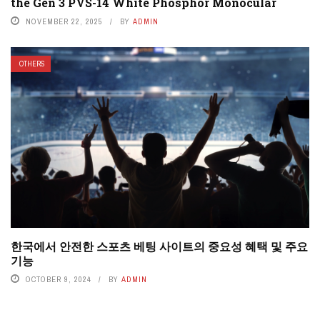
the Gen 3 PVS-14 White Phosphor Monocular
NOVEMBER 22, 2025
BY
ADMIN
OTHERS
한국에서 안전한 스포츠 베팅 사이트의 중요성 혜택 및 주요
기능
OCTOBER 9, 2024
BY
ADMIN