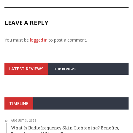
LEAVE A REPLY
You must be
logged in
to post a comment.
LATEST REVIEWS
TOP REVIEWS
TIMELINE
AUGUST 3, 2026
What Is Radiofrequency Skin Tightening? Benefits,