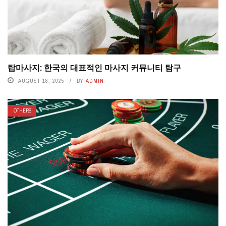
탑마사지: 한국의 대표적인 마사지 커뮤니티 탐구
AUGUST 18, 2025
BY
ADMIN
OTHERS