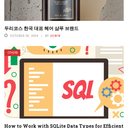
두리코스 한국 대표 헤어 샴푸 브랜드
OCTOBER 26, 2024
BY
ADMIN
OTHERS
How to Work with SQLite Data Types for Efficient