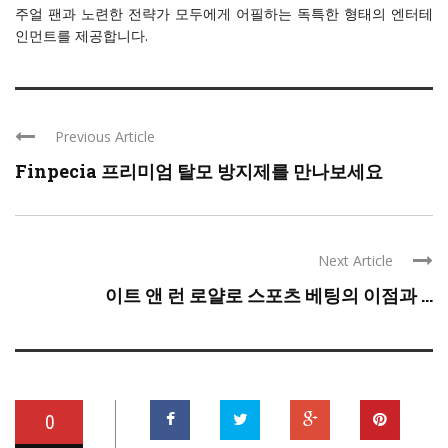
주얼 팬과 노련한 전략가 모두에게 어필하는 독특한 형태의 엔터테
인먼트를 제공합니다.
Previous Article
Finpecia 프리미엄 탈모 방지제를 만나보세요
Next Article
이트 앤 런 로얄로 스포츠 베팅의 이점과 ...
0