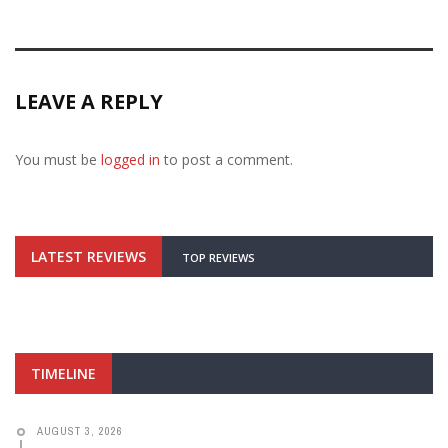
LEAVE A REPLY
You must be
logged in
to post a comment.
LATEST REVIEWS
TOP REVIEWS
TIMELINE
AUGUST 3, 2026