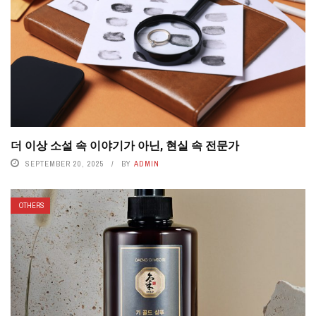
더 이상 소설 속 이야기가 아닌, 현실 속 전문가
SEPTEMBER 20, 2025
BY
ADMIN
OTHERS