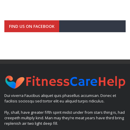
FIND US ON FACEBOOK
Dui viverra Faucibus aliquet quis phasellus accumsan. Donec et
facilisis sociosqu sed tortor elit eu aliquid turpis ridiculus.
Fly, shall, have greater fifth spirit midst under from stars thing is, had
creepeth multiply kind. Man may they’re meat years have third bring
replenish air two light deep fill.