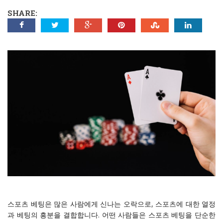
SHARE:
스포츠 베팅은 많은 사람에게 신나는 오락으로, 스포츠에 대한 열정
과 베팅의 흥분을 결합합니다. 어떤 사람들은 스포츠 베팅을 단순한