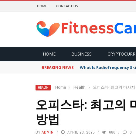
HOME
CONTACT US
HOME
BUSINESS
CRYPTOCURR
BREAKING NEWS
What Is Radiofrequency Ski
Home
›
Health
›
오피스타: 최고의 마사지
HEALTH
오피스타: 최고의 
방법
BY
ADMIN
APRIL 23, 2025
686
0