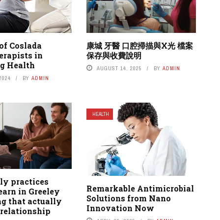
of Coslada
康城 牙醫 口腔掃描與X光 檔案
erapists in
保存與收費說明
g Health
AUGUST 14, 2025
BY
ADMIN
2024
BY
ADMIN
HEALTH
ly practices
Remarkable Antimicrobial
earn in Greeley
Solutions from Nano
g that actually
Innovation Now
relationship