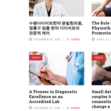
수원다이어트한약 윤빛한의원,
The Role 
영통구 맞춤 한약 다이어트의
Physioth
전문적 케어
Promotin
DECEMBER 30, 2025
BY
ADMIN
APRIL 12, 
HEALTH
HEALTH
A Pioneer in Diagnostic
Small dai
Excellence as an
couples l
Accredited Lab
counselin
change a 
DECEMBER 31, 2023
BY
ADMIN