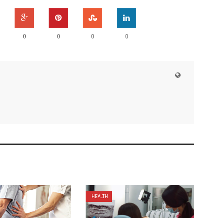
0
0
0
0
HEALTH