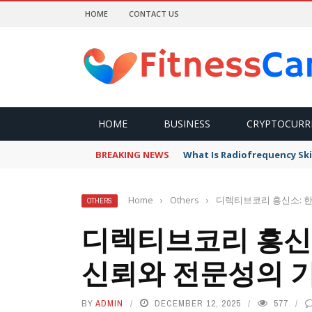
HOME
CONTACT US
HOME
BUSINESS
CRYPTOCURR
BREAKING NEWS
What Is Radiofrequency Ski
Home
›
Others
›
디렉티브코리 흥신소: 
OTHERS
디렉티브코리 흥신
신뢰와 전문성의 
BY
ADMIN
DECEMBER 12, 2025
577