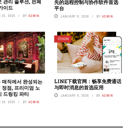
 관리 솔루션, 핀페
先的远程控制与协作软件首选
 가이드
平台
15, 2025
BY
ADMIN
JANUARY 8, 2026
BY
ADMIN
OTHERS
LINE下载官网：畅享免费通话
 매직에서 완성되는
与即时消息的首选应用
 정점, 프리미엄 노
리 드링킹 파티
JANUARY 9, 2026
BY
ADMIN
16, 2025
BY
ADMIN