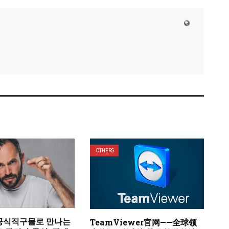
OTHERS
공식직구몰로 만나는
TeamViewer官网——全球领