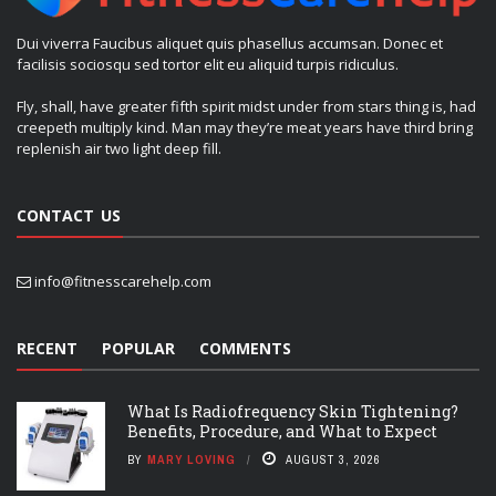
Dui viverra Faucibus aliquet quis phasellus accumsan. Donec et
facilisis sociosqu sed tortor elit eu aliquid turpis ridiculus.
Fly, shall, have greater fifth spirit midst under from stars thing is, had
creepeth multiply kind. Man may they’re meat years have third bring
replenish air two light deep fill.
CONTACT US
info@fitnesscarehelp.com
RECENT
POPULAR
COMMENTS
What Is Radiofrequency Skin Tightening?
Benefits, Procedure, and What to Expect
BY
MARY LOVING
AUGUST 3, 2026