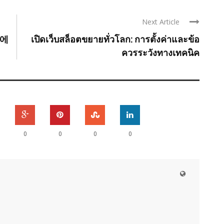
Next Article
장에
เปิดเว็บสล็อตขยายทั่วโลก: การตั้งค่าและข้อ
ควรระวังทางเทคนิค
0
0
0
0