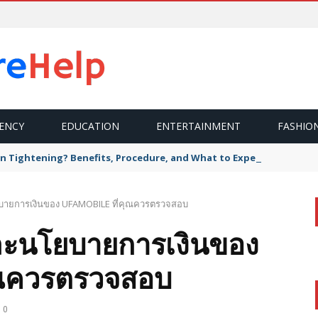
ENCY
EDUCATION
ENTERTAINMENT
FASHIO
n Tightening? Benefits, Procedure, and What to Expect
บายการเงินของ UFAMOBILE ที่คุณควรตรวจสอบ
ละนโยบายการเงินของ
ณควรตรวจสอบ
0