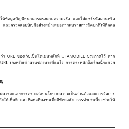
อมี ให้ข้อมูลบัญชีธนาคารตรงตามความจริง และไม่แชร์รหัสผ่านหรือ
ละตรวจสอบบัญชีอย่างสม่ำเสมอหากพบรายการผิดปกติให้ติดต่อ
บว่า URL ของเว็บเป็นโดเมนหลักที่ UFAMOBILE ประกาศไว้ หาก
์ URL เองหรือเข้าผ่านช่องทางที่แน่ใจ การตระหนักถึงเรื่องนี้จะช่วย
ัญ
ไม่ควรละเลยการตรวจสอบนโยบายความเป็นส่วนตัวและการจัดการ
ให้เต็มที่ และติดต่อทีมงานเมื่อมีข้อสงสัย การทำเช่นนี้จะช่วยให้