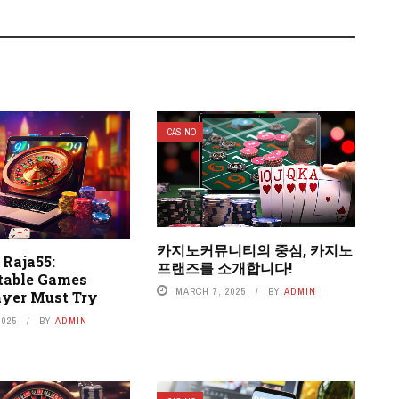
CASINO
카지노커뮤니티의 중심, 카지노
 Raja55:
프랜즈를 소개합니다!
table Games
MARCH 7, 2025
BY
ADMIN
ayer Must Try
2025
BY
ADMIN