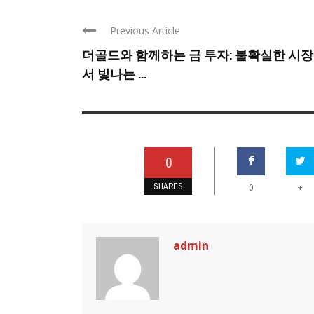
Previous Article
더골드와 함께하는 금 투자: 불확실한 시
서 빛나는 ...
0
SHARES
+
0
admin