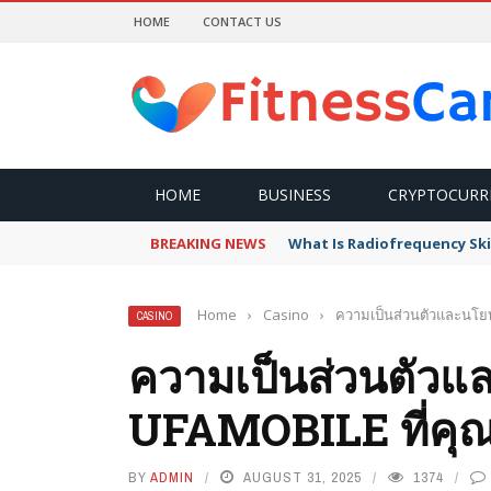
HOME
CONTACT US
HOME
BUSINESS
CRYPTOCURR
BREAKING NEWS
What Is Radiofrequency Ski
Home
›
Casino
›
ความเป็นส่วนตัวและนโย
CASINO
ความเป็นส่วนตัวแ
UFAMOBILE ที่คุ
BY
ADMIN
AUGUST 31, 2025
1374