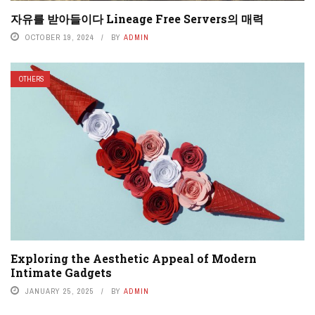
자유를 받아들이다 Lineage Free Servers의 매력
OCTOBER 19, 2024
BY
ADMIN
OTHERS
Exploring the Aesthetic Appeal of Modern
Intimate Gadgets
JANUARY 25, 2025
BY
ADMIN