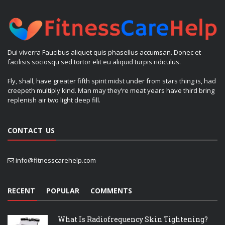
Dui viverra Faucibus aliquet quis phasellus accumsan. Donec et
facilisis sociosqu sed tortor elit eu aliquid turpis ridiculus.
Fly, shall, have greater fifth spirit midst under from stars thing is, had
creepeth multiply kind. Man may they’re meat years have third bring
replenish air two light deep fill.
CONTACT US
info@fitnesscarehelp.com
RECENT
POPULAR
COMMENTS
What Is Radiofrequency Skin Tightening?