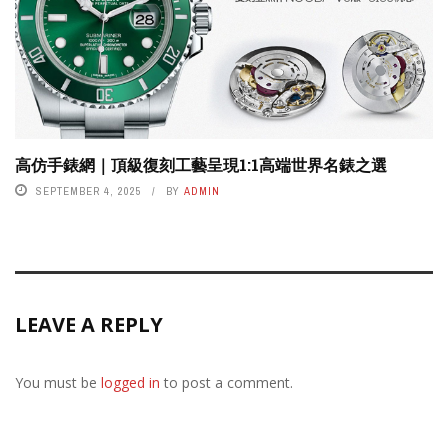
高仿手錶網｜頂級復刻工藝呈現1:1高端世界名錶之選
SEPTEMBER 4, 2025
BY
ADMIN
LEAVE A REPLY
You must be
logged in
to post a comment.