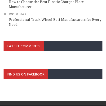
How to Choose the Best Plastic Charger Plate
Manufacturer
JULY 26, 2026
Professional Truck Wheel Bolt Manufacturers for Every
Need
LATEST COMMENTS
FIND US ON FACEBOOK