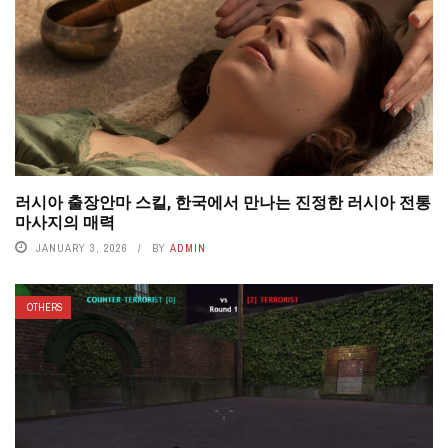
러시아 출장안마 스킬, 한국에서 만나는 진정한 러시아 전통
마사지의 매력
JANUARY 3, 2026
BY
ADMIN
OTHERS