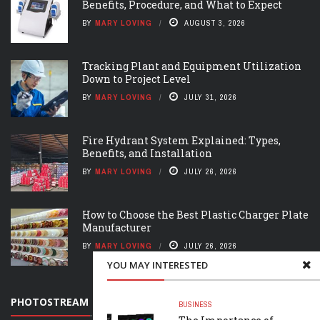
Benefits, Procedure, and What to Expect
BY
MARY LOVING
AUGUST 3, 2026
Tracking Plant and Equipment Utilization
Down to Project Level
BY
MARY LOVING
JULY 31, 2026
Fire Hydrant System Explained: Types,
Benefits, and Installation
BY
MARY LOVING
JULY 26, 2026
How to Choose the Best Plastic Charger Plate
Manufacturer
BY
MARY LOVING
JULY 26, 2026
YOU MAY INTERESTED
PHOTOSTREAM
BUSINESS