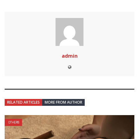
admin
RELATED ARTICLES
MORE FROM AUTHOR
OTHERS