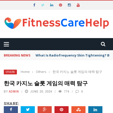
BREAKING NEWS
What Is Radiofrequency Skin Tightening? Ben
Home
›
Others
›
한국 카지노 슬롯 게임의 매력 탐구
OTHERS
한국 카지노 슬롯 게임의 매력 탐구
BY
ADMIN
JUNE 20, 2024
774
0
SHARE: