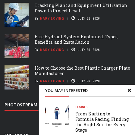
Tracking Plant and Equipment Utilization
Down to Project Level
BY
MARY LOVING
JULY 31, 2026
Fire Hydrant System Explained: Types,
Benefits, and Installation
BY
MARY LOVING
JULY 26, 2026
How to Choose the Best Plastic Charger Plate
Manufacturer
BY
MARY LOVING
JULY 26, 2026
YOU MAY INTERESTED
PHOTOSTREAM
BUSINESS
From Karting to
Formula Racing, Finding
the Right Suit for Every
Stage