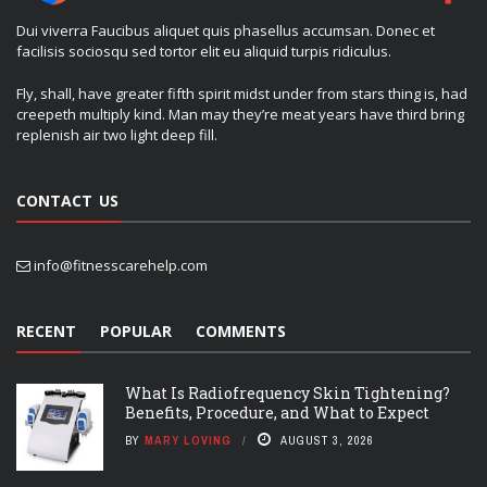
Dui viverra Faucibus aliquet quis phasellus accumsan. Donec et
facilisis sociosqu sed tortor elit eu aliquid turpis ridiculus.
Fly, shall, have greater fifth spirit midst under from stars thing is, had
creepeth multiply kind. Man may they’re meat years have third bring
replenish air two light deep fill.
CONTACT US
info@fitnesscarehelp.com
RECENT
POPULAR
COMMENTS
What Is Radiofrequency Skin Tightening?
Benefits, Procedure, and What to Expect
BY
MARY LOVING
AUGUST 3, 2026