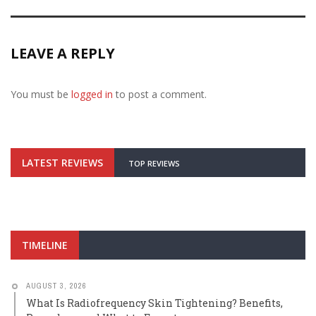
LEAVE A REPLY
You must be
logged in
to post a comment.
LATEST REVIEWS
TOP REVIEWS
TIMELINE
AUGUST 3, 2026
What Is Radiofrequency Skin Tightening? Benefits,