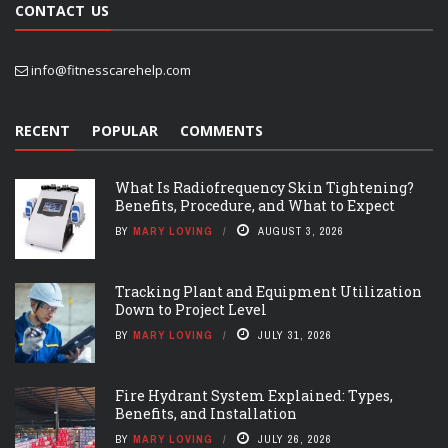
CONTACT US
info@fitnesscarehelp.com
RECENT
POPULAR
COMMENTS
What Is Radiofrequency Skin Tightening?
Benefits, Procedure, and What to Expect
BY
MARY LOVING
AUGUST 3, 2026
Tracking Plant and Equipment Utilization
Down to Project Level
BY
MARY LOVING
JULY 31, 2026
Fire Hydrant System Explained: Types,
Benefits, and Installation
BY
MARY LOVING
JULY 26, 2026