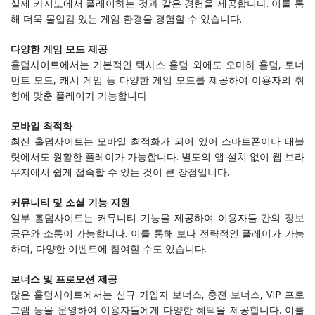
실제 카지노에서 플레이하는 것과 같은 경험을 제공합니다. 이를 통
해 더욱 몰입감 있는 게임 환경을 경험할 수 있습니다.
다양한 게임 모드 제공
홀덤사이트에서는 기본적인 텍사스 홀덤 외에도 오마하 홀덤, 토너
먼트 모드, 캐시 게임 등 다양한 게임 모드를 제공하여 이용자의 취
향에 맞춘 플레이가 가능합니다.
모바일 최적화
최신 홀덤사이트는 모바일 최적화가 되어 있어 스마트폰이나 태블
릿에서도 원활한 플레이가 가능합니다. 별도의 앱 설치 없이 웹 브라
우저에서 쉽게 접속할 수 있는 것이 큰 장점입니다.
커뮤니티 및 소셜 기능 지원
일부 홀덤사이트는 커뮤니티 기능을 제공하여 이용자들 간의 정보
공유와 소통이 가능합니다. 이를 통해 보다 전략적인 플레이가 가능
하며, 다양한 이벤트에 참여할 수도 있습니다.
보너스 및 프로모션 제공
많은 홀덤사이트에서는 신규 가입자 보너스, 충전 보너스, VIP 프로
그램 등을 운영하여 이용자들에게 다양한 혜택을 제공합니다. 이를