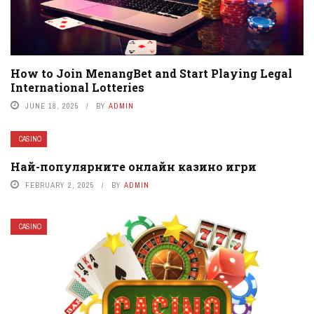
How to Join MenangBet and Start Playing Legal
International Lotteries
JUNE 18, 2025
BY
ADMIN
CASINO
Най-популярните онлайн казино игри
FEBRUARY 2, 2025
BY
ADMIN
CASINO