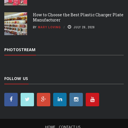
How to Choose the Best Plastic Charger Plate
Manufacturer
BY
MARY LOVING
JULY 26, 2026
PHOTOSTREAM
FOLLOW US
HOME
CONTACT US