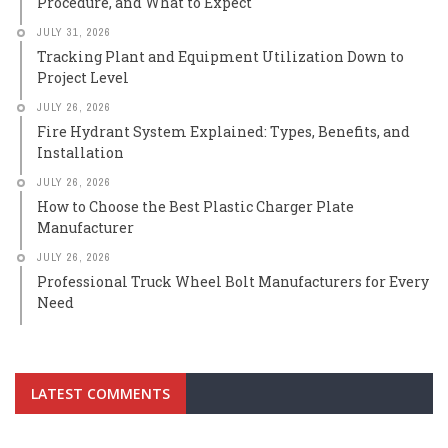
Procedure, and What to Expect
JULY 31, 2026
Tracking Plant and Equipment Utilization Down to
Project Level
JULY 26, 2026
Fire Hydrant System Explained: Types, Benefits, and
Installation
JULY 26, 2026
How to Choose the Best Plastic Charger Plate
Manufacturer
JULY 26, 2026
Professional Truck Wheel Bolt Manufacturers for Every
Need
LATEST COMMENTS