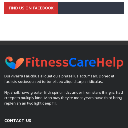
FIND US ON FACEBOOK
Dui viverra Faucibus aliquet quis phasellus accumsan. Donec et
facilisis sociosqu sed tortor elit eu aliquid turpis ridiculus.
Fly, shall, have greater fifth spirit midst under from stars thing is, had
creepeth multiply kind. Man may they’re meat years have third bring
replenish air two light deep fill.
CONTACT US